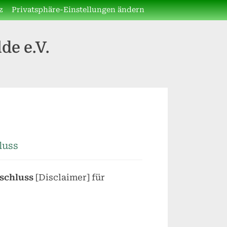
z
Privatsphäre-Einstellungen ändern
de e.V.
luss
schluss
[Disclaimer] für