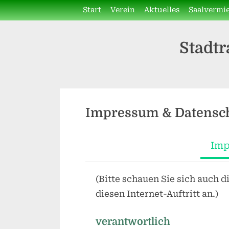
Skip
Start
Verein
Aktuelles
Saalvermi
to
content
Stadtr
Impressum & Datensc
Imp
(Bitte schauen Sie sich auch 
diesen Internet-Auftritt an.)
verantw
ortlic
h