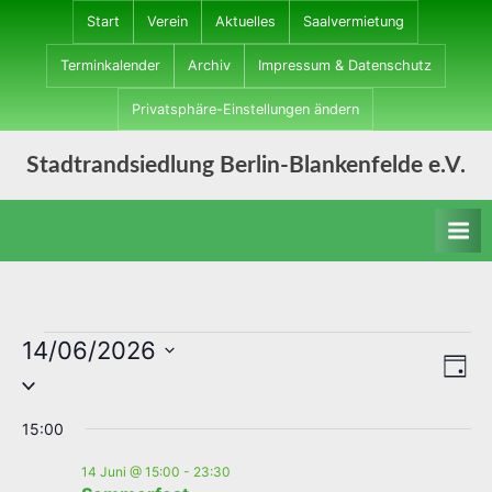
Skip
Start
Verein
Aktuelles
Saalvermietung
to
Terminkalender
Archiv
Impressum & Datenschutz
content
Privatsphäre-Einstellungen ändern
Stadtrandsiedlung Berlin-Blankenfelde e.V.
14/06/2026
Veranstaltungen
Ans
Ve
Tag
Datum
for
An
Nav
wählen.
15:00
Na
14
14 Juni @ 15:00
-
23:30