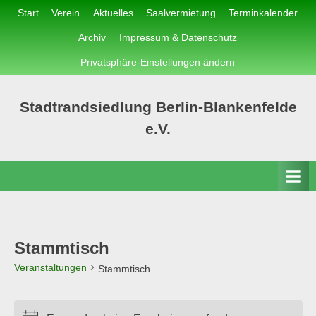
Skip
Start
Verein
Aktuelles
Saalvermietung
Terminkalender
to
Archiv
Impressum & Datenschutz
content
Privatsphäre-Einstellungen ändern
Stadtrandsiedlung Berlin-Blankenfelde
e.V.
Stammtisch
Veranstaltungen
Stammtisch
Veranstaltungen