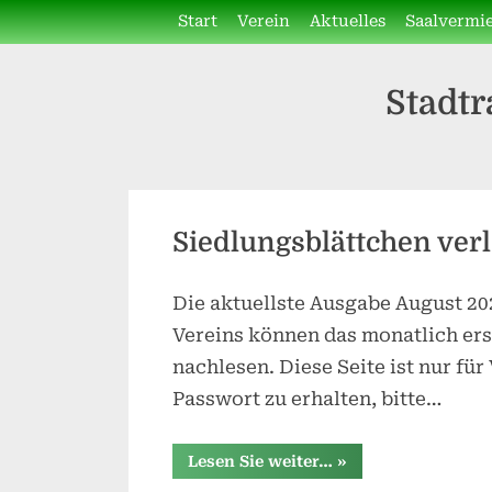
Skip
Start
Verein
Aktuelles
Saalvermi
to
content
Stadtr
Kategorie:
Siedlungsblättchen verl
Verein
Die aktuellste Ausgabe August 202
Posted
By
3.
SReisner
Vereins können das monatlich er
on
August
nachlesen. Diese Seite ist nur fü
2026
Passwort zu erhalten, bitte…
“Siedlungsblättche
Lesen Sie weiter…
»
verlegt?”