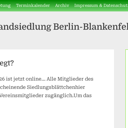
etung
Terminkalender
Archiv
Impressum & Datenschut
andsiedlung Berlin-Blankenfel
egt?
6 ist jetzt online… Alle Mitglieder des
scheinende Siedlungsblättchenhier
r Vereinsmitglieder zugänglich.Um das
n