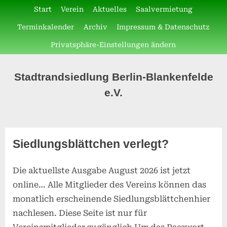
Skip
Start
Verein
Aktuelles
Saalvermietung
to
Terminkalender
Archiv
Impressum & Datenschutz
content
Privatsphäre-Einstellungen ändern
Stadtrandsiedlung Berlin-Blankenfelde
e.V.
Autor:
Siedlungsblättchen verlegt?
SReisner
Die aktuellste Ausgabe August 2026 ist jetzt
Posted
3.
By
SReisner
online… Alle Mitglieder des Vereins können das
on
August
monatlich erscheinende Siedlungsblättchenhier
2026
nachlesen. Diese Seite ist nur für