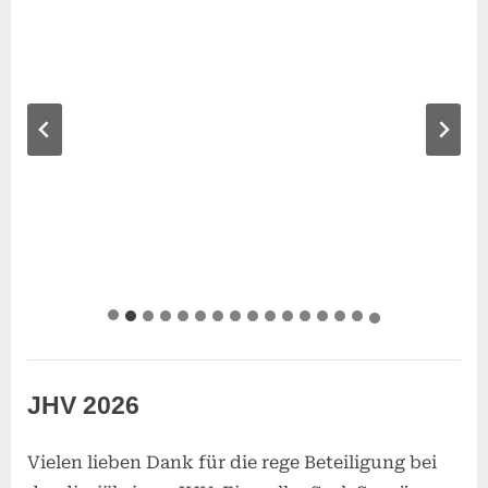
Kulturhaus
JHV 2026
Vielen lieben Dank für die rege Beteiligung bei
Posted
30.
By
SReisner