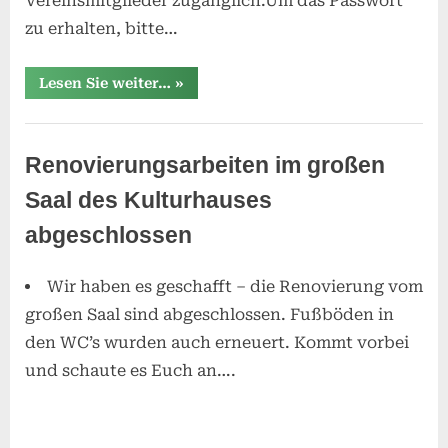
Vereinsmitglieder zugänglich.Um das Passwort
zu erhalten, bitte…
“Siedlungsblättchen
Lesen Sie weiter…
»
verlegt?”
Verein
Renovierungsarbeiten im großen
Saal des Kulturhauses
abgeschlossen
Wir haben es geschafft – die Renovierung vom
Posted
16.
By
SReisner
großen Saal sind abgeschlossen. Fußböden in
on
März
den WC’s wurden auch erneuert. Kommt vorbei
2026
und schaute es Euch an….