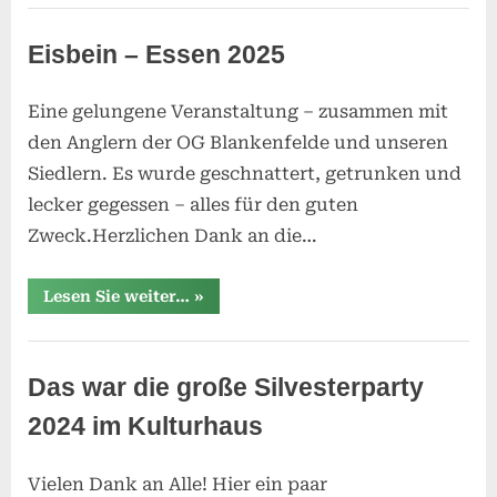
Kulturhaus
Eisbein – Essen 2025
Eine gelungene Veranstaltung – zusammen mit
Posted
11.
By
SReisner
den Anglern der OG Blankenfelde und unseren
on
Februar
Siedlern. Es wurde geschnattert, getrunken und
2025
lecker gegessen – alles für den guten
Zweck.Herzlichen Dank an die…
“Eisbein
Lesen Sie weiter…
»
–
Essen
2025”
Kulturhaus
Das war die große Silvesterparty
2024 im Kulturhaus
Vielen Dank an Alle! Hier ein paar
Posted
2.
By
SReisner