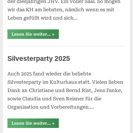
der diesjährigen JHV. Ein voller Saal. So mögen
on
Januar
wir das KH am liebsten, nämlich wenn es mit
2026
Leben gefüllt wird und sich…
“JHV
Lesen Sie weiter…
»
2026”
Uncategorized
Silvesterparty 2025
Auch 2025 fand wieder die beliebte
Posted
21.
By
SReisner
Silvesterparty im Kulturhaus statt. Vielen lieben
on
Januar
Dank an Christiane und Bernd Rist, Jens Fanke,
2026
sowie Claudia und Sven Reisner für die
Organisation und Vorbereitungen….
“Silvesterparty
Lesen Sie weiter…
»
2025”