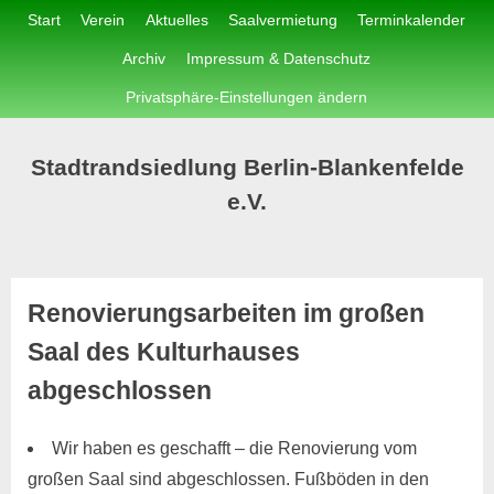
Skip
Start
Verein
Aktuelles
Saalvermietung
Terminkalender
to
Archiv
Impressum & Datenschutz
content
Privatsphäre-Einstellungen ändern
Stadtrandsiedlung Berlin-Blankenfelde
e.V.
Renovierungsarbeiten im großen
Saal des Kulturhauses
abgeschlossen
Wir haben es geschafft – die Renovierung vom
Posted
By
16.
SReisner
großen Saal sind abgeschlossen. Fußböden in den
on
März