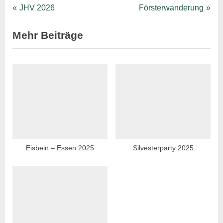
Kulturhaus
Beitragsnavigation
P
N
JHV 2026
Försterwanderung
r
e
Mehr Beiträge
e
x
v
t
i
P
o
o
u
s
s
t
P
:
o
s
Eisbein – Essen 2025
Silvesterparty 2025
t
: